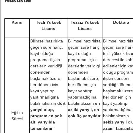
Hususlar
Konu
Tezli Yüksek
Tezsiz Yüksek
Doktora
Lisans
Lisans
Bilimsel hazırlıkta
Bilimsel hazırlıkta
Bilimsel hazırlık
geçen süre hariç,
geçen süre hariç,
geçen süre hari
kayıt olduğu
kayıt olduğu
tezli yüksek lis
programa ilişkin
programa ilişkin
derecesi ile kab
derslerin verildiği
derslerin verildiği
edilenler için ka
dönemden
dönemden
olduğu progra
başlamak üzere,
başlamak üzere,
ilişkin derslerin
her dönem için
her dönem için
verildiği dönem
kayıt yaptırıp
kayıt yaptırıp
başlamak üzere
yaptırmadığına
yaptırmadığına
her dönem için
bakılmaksızın
dört
bakılmaksızın
en
kayıt yaptırıp
yarıyıl olup,
az iki yarıyıl, en
yaptırmadığına
Eğitim
program en çok
çok üç yarıyıldır
bakılmaksızın
Süresi
altı yarıyılda
sekiz yarıyıl
ol
tamamlanır
azami tamaml