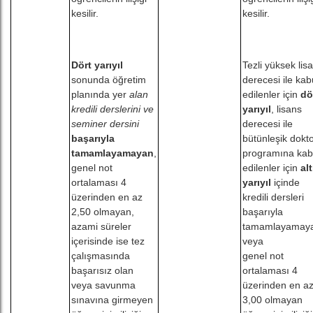
kesilir.
kesilir.
Dört yarıyıl
Tezli yüksek lis
sonunda öğretim
derecesi ile kab
planında yer
alan
edilenler için
dö
kredili derslerini ve
yarıyıl
, lisans
seminer dersini
derecesi ile
başarıyla
bütünleşik dokt
tamamlayamayan
,
programına kab
genel not
edilenler için
alt
ortalaması 4
yarıyıl
içinde
üzerinden en az
kredili dersleri
2,50 olmayan,
başarıyla
azami süreler
tamamlayamay
içerisinde ise tez
veya
çalışmasında
genel not
başarısız olan
ortalaması 4
veya savunma
üzerinden en a
sınavına girmeyen
3,00 olmayan