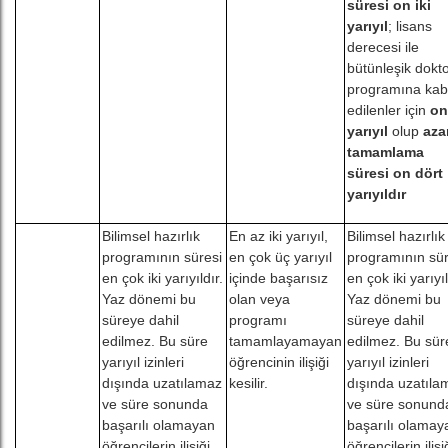
süresi on iki
yarıyıl
; lisans
derecesi ile
bütünleşik dokt
programına kab
edilenler için
on
yarıyıl
olup
aza
tamamlama
süresi on dört
yarıyıldır
Bilimsel hazırlık
En az iki yarıyıl,
Bilimsel hazırlık
programının süresi
en çok üç yarıyıl
programının sür
en çok iki yarıyıldır.
içinde başarısız
en çok iki yarıyıl
Yaz dönemi bu
olan veya
Yaz dönemi bu
süreye dahil
programı
süreye dahil
edilmez. Bu süre
tamamlayamayan
edilmez. Bu sür
yarıyıl izinleri
öğrencinin ilişiği
yarıyıl izinleri
dışında uzatılamaz
kesilir.
dışında uzatıla
ve süre sonunda
ve süre sonund
başarılı olamayan
başarılı olamay
öğrencilerin ilişiği
öğrencilerin ilişi