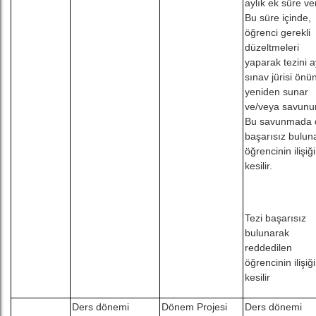
aylık ek süre veri
Bu süre içinde,
öğrenci gerekli
düzeltmeleri
yaparak tezini a
sınav jürisi önü
yeniden sunar
ve/veya savunur
Bu savunmada 
başarısız bulun
öğrencinin ilişiği
kesilir.
Tezi başarısız
bulunarak
reddedilen
öğrencinin ilişiği
kesilir
Ders dönemi
Dönem Projesi
Ders dönemi