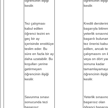
öğrencinin ilişiği
öğrencinin ilişiği
kesilir.
kesilir.
Tez çalışması
Kredili derslerini
kabul edilen
başarıyla bitiren
öğrenci tezini en
yeterlik sınavın
geç bir ay
başarılı buluna
içerisinde enstitüye
tez önerisi kabu
teslim eder. Bu
edilen, ancak te
süre en fazla bir ay
çalışmasını on i
daha uzatabilir. Bu
veya on dört yar
koşulları yerine
sonuna kadar
getirmeyen
tamamlayamay
öğrencinin ilişiği
öğrencinin ilişiği
kesilir.
kesilir.
Savunma sınavı
Yeterlik sınavın
sonucunda tezi
başarısız olan
başarısız
öğrenci başarıs