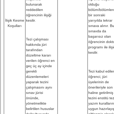
bulunarak
olduğu
reddedilen
bölüm/bölümler
öğrencinin ilişiği
bir sonraki
İlişik Kesme
kesilir.
yarıyılda tekrar
Koşulları
sınava alınır. B
sınavda da
başarısız olan
Tezi çalışması
öğrencinin dokt
hakkında jüri
programı ile ilişi
tarafından
kesilir.
düzeltme kararı
verilen öğrenci en
geç üç ay içinde
gerekli
Tezi kabul edile
düzenlemeleri
öğrenci, jüri
yaparak tezini
üyelerinin de
çalışmasını aynı
önerileriyle son
sınav jürisi
haline getirilmiş
önünde,
tezini enstitü te
yönetmelikte
yazım kuralları
belirtilen hususlar
uygun hazırlayı