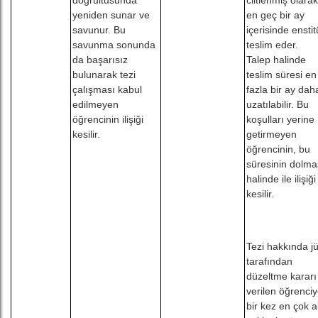
doğrultusunda
ciltlenmiş olarak
yeniden sunar ve
en geç bir ay
savunur. Bu
içerisinde ensti
savunma sonunda
teslim eder.
da başarısız
Talep halinde
bulunarak tezi
teslim süresi en
çalışması kabul
fazla bir ay dah
edilmeyen
uzatılabilir. Bu
öğrencinin ilişiği
koşulları yerine
kesilir.
getirmeyen
öğrencinin, bu
süresinin dolma
halinde ile ilişiği
kesilir.
Tezi hakkında jü
tarafından
düzeltme kararı
verilen öğrenci
bir kez en çok al