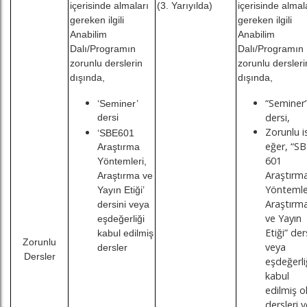
içerisinde almaları
(3. Yarıyılda)
içerisinde almal
gereken ilgili
gereken ilgili
Anabilim
Anabilim
Dalı/Programın
Dalı/Programın
zorunlu derslerin
zorunlu dersleri
dışında,
dışında,
“Seminer
‘Seminer’
dersi,
dersi
Zorunlu i
‘SBE601
eğer, “S
Araştırma
601
Yöntemleri,
Araştırm
Araştırma ve
Yöntemle
Yayın Etiği’
Araştırm
dersini veya
ve Yayın
eşdeğerliği
Etiği” der
kabul edilmiş
Zorunlu
veya
dersler
Dersler
eşdeğerli
kabul
edilmiş o
dersleri v