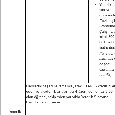
Yeterlik
sınavı
öncesind
‘Tezle İlgil
Araştırm
Çalışmala
isimli 800
801 ve 8
kodlu der
(İlk 3 dö
alınması 
başarılı
olunması
önerilir)
.
Derslerini başarı ile tamamlayarak 90 AKTS kredisini e
eden ve akademik ortalaması 4 üzerinden en az 3,00
olan öğrenci, takip eden yarıyılda Yeterlik Sınavına
Hazırlık dersini seçer.
Yeterlik