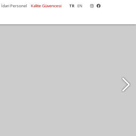
İdari Personel
Kalite Güvencesi
TR
EN