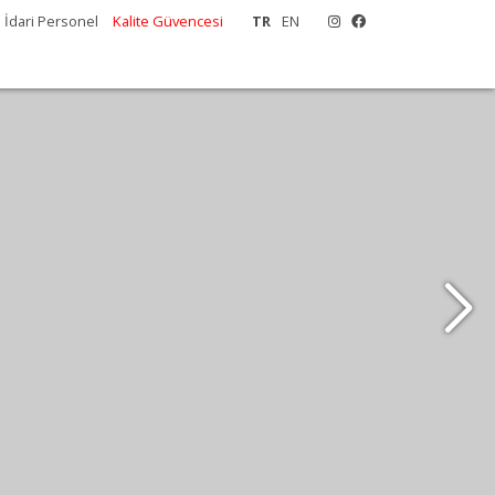
İdari Personel
Kalite Güvencesi
TR
EN