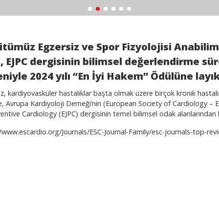
itümüz Egzersiz ve Spor Fizyolojisi Anabilim
, EJPC dergisinin bilimsel değerlendirme sür
niyle 2024 yılı “En İyi Hakem” Ödülüne layı
z, kardiyovasküler hastalıklar başta olmak üzere birçok kronik hastalık
, Avrupa Kardiyoloji Derneği’nin (European Society of Cardiology – E
entive Cardiology (EJPC) dergisinin temel bilimsel odak alanlarından b
//www.escardio.org/Journals/ESC-Journal-Family/esc-journals-top-rev